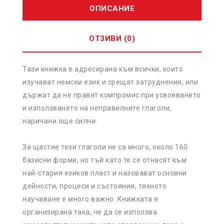
ОПИСАНИЕ
ОТЗИВИ (0)
Тази книжка е адресирана към всички, които
изучават немски език и срещат затруднения, или
държат да не правят компромис при усвояването
и използването на неправилните глаголи,
наричани още силни.
За щастие тези глаголи не са много, около 160
базисни форми, но тъй като те се отнасят към
най-стария езиков пласт и назовават основни
дейности, процеси и състояния, тяхното
научаване е много важно. Книжката е
организирана така, че да се използва