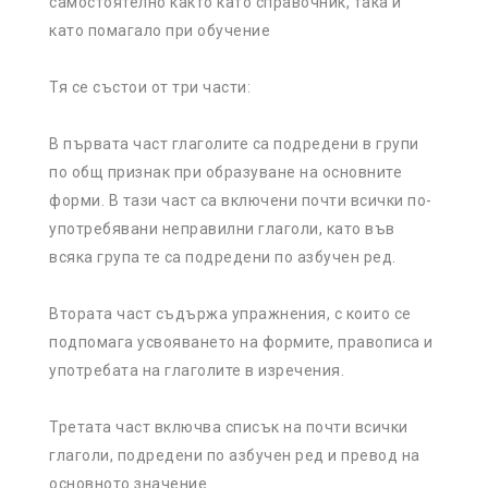
самостоятелно както като справочник, така и
като помагало при обучение
Тя се състои от три части:
В първата част глаголите са подредени в групи
по общ признак при образуване на основните
форми. В тази част са включени почти всички по-
употребявани неправилни глаголи, като във
всяка група те са подредени по азбучен ред.
Втората част съдържа упражнения, с които се
подпомага усвояването на формите, правописа и
употребата на глаголите в изречения.
Третата част включва списък на почти всички
глаголи, подредени по азбучен ред и превод на
основното значение.