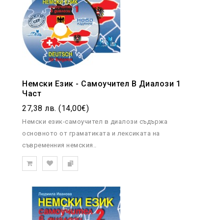
Немски Език - Самоучител В Диалози 1
Част
27,38 лв. (14,00€)
Немски език-самоучител в диалози съдържа
основното от граматиката и лексиката на
съвременния немския..