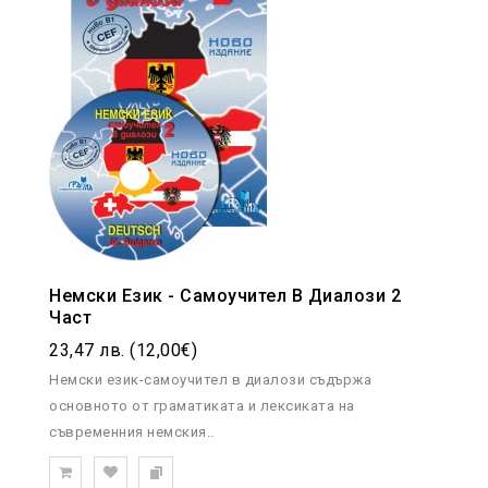
Немски Език - Самоучител В Диалози 2
Част
23,47 лв. (12,00€)
Немски език-самоучител в диалози съдържа
основното от граматиката и лексиката на
съвременния немския..