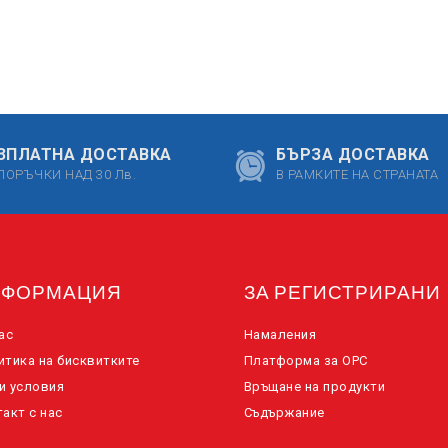
ЗПЛАТНА ДОСТАВКА
БЪРЗА ДОСТАВКА
ПОРЪЧКИ НАД 30 Лв.
В РАМКИТЕ НА СТРАНАТА
НФОРМАЦИЯ
ЗА РЕГИСТРИРАНИ
ас
Намаления
итика на бисквитките
Платформа за ОРС
и условия
Връщане на продукти
акт с нас
Съдържание