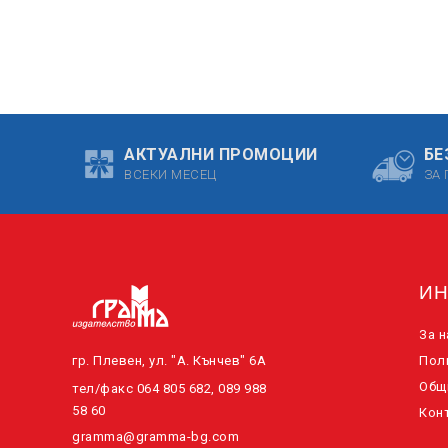
АКТУАЛНИ ПРОМОЦИИ
БЕ
ВСЕКИ МЕСЕЦ
ЗА 
И
За н
гр. Плевен, ул. "А. Кънчев" 6А
Пол
Общ
тел/факс 064 805 682, 089 988
58 60
Конт
gramma@gramma-bg.com