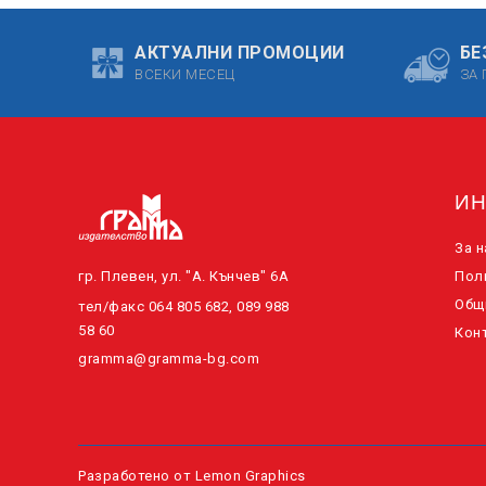
АКТУАЛНИ ПРОМОЦИИ
БЕ
ВСЕКИ МЕСЕЦ
ЗА 
И
За н
гр. Плевен, ул. "А. Кънчев" 6А
Пол
Общ
тел/факс 064 805 682, 089 988
58 60
Конт
gramma@gramma-bg.com
Разработено от
Lemon Graphics