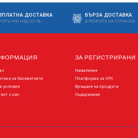
ЗПЛАТНА ДОСТАВКА
БЪРЗА ДОСТАВКА
ПОРЪЧКИ НАД 30 Лв.
В РАМКИТЕ НА СТРАНАТА
НФОРМАЦИЯ
ЗА РЕГИСТРИРАНИ
ас
Намаления
итика на бисквитките
Платформа за ОРС
и условия
Връщане на продукти
акт с нас
Съдържание