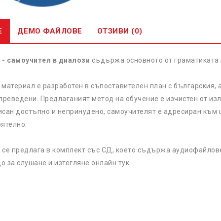
Е
ДЕМО ФАЙЛОВЕ
ОТЗИВИ (0)
 - самоучител в диалози
съдържа основното от граматиката 
материал е разработен в съпоставителен план с българския, 
 преведени. Предлаганият метод на обучение е изчистен от и
сан достъпно и непринудено, самоучителят е адресиран към ш
оятелно.
 се предлага в комплект със СД, което съдържа аудиофайлове
о за слушане и изтегляне онлайн
тук