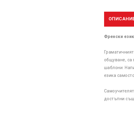
ОПИСАНИ
Френски език
Граматичният 
общуване, са
шаблони. Напи
езика самост
Самоучителят
достъпни същ