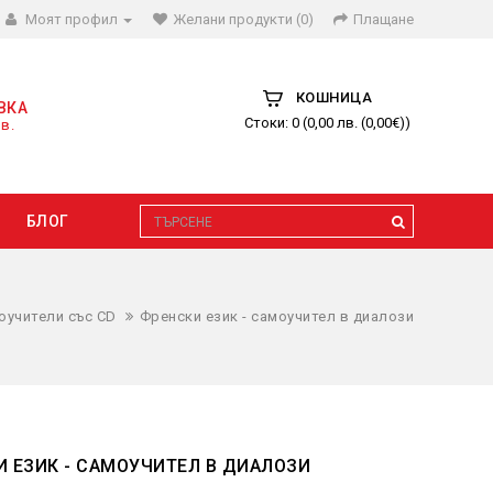
Моят профил
Желани продукти (0)
Плащане
КОШНИЦА
ВКА
Стоки: 0 (0,00 лв. (0,00€))
в.
БЛОГ
оучители със CD
Френски език - самоучител в диалози
 ЕЗИК - САМОУЧИТЕЛ В ДИАЛОЗИ