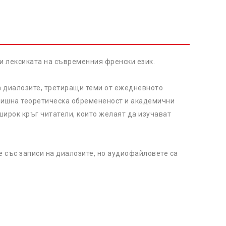
и лексиката на съвременния френски език.
а диалозите, третиращи теми от ежедневното
злишна теоретическа обремененост и академични
ирок кръг читатели, които желаят да изучават
 със записи на диалозите, но аудиофайловете са