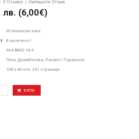
0 Отзива
Напишете Отзив
|
 лв. (6,00€)
Италиански език
т:
В наличност
954-8805-18-9
Лена Драмбозова, Панайот Първанов
108 x 84 mm, 351 страници
КУПИ