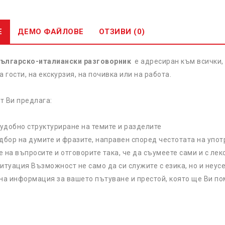
Е
ДЕМО ФАЙЛОВЕ
ОТЗИВИ (0)
ългарско-италиански разговорник
е адресиран към всички,
а гости, на екскурзия, на почивка или на работа.
т Ви предлага:
 удобно структуриране на темите и разделите
дбор на думите и фразите, направен според честотата на упот
 на въпросите и отговорите така, че да съумеете сами и с лек
итуация Възможност не само да си служите с езика, но и неусе
на информация за вашето пътуване и престой, която ще Ви по