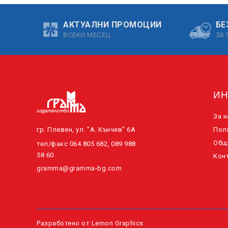
АКТУАЛНИ ПРОМОЦИИ
БЕ
ВСЕКИ МЕСЕЦ
ЗА 
И
За н
гр. Плевен, ул. "А. Кънчев" 6А
Пол
Общ
тел/факс 064 805 682, 089 988
58 60
Конт
gramma@gramma-bg.com
Разработено от
Lemon Graphics