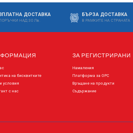
ЗПЛАТНА ДОСТАВКА
БЪРЗА ДОСТАВКА
ПОРЪЧКИ НАД 30 Лв.
В РАМКИТЕ НА СТРАНАТА
НФОРМАЦИЯ
ЗА РЕГИСТРИРАНИ
ас
Намаления
итика на бисквитките
Платформа за ОРС
и условия
Връщане на продукти
акт с нас
Съдържание