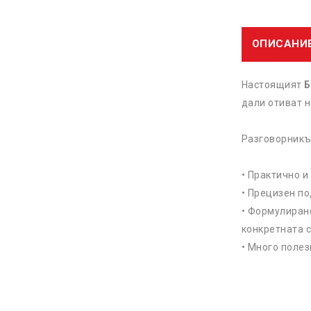
ОПИСАНИ
Настоящият
Б
дали отиват н
Разговорникъ
• Практично и
• Прецизен по
• Формулиране
конкретната с
• Много полез