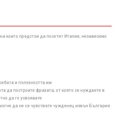
 на които предстои да посетят Италия, независимо
ребата и полезността им
ота да построите фразата, от която се нуждаете в
тно да го усвоявате
могне да не се чувствате чужденец извън България