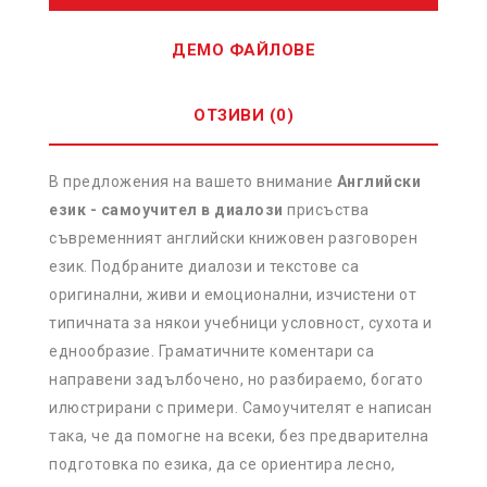
ДЕМО ФАЙЛОВЕ
ОТЗИВИ (0)
В предложения на вашето внимание
Английски
език - самоучител в диалози
присъства
съвременният английски книжовен разговорен
език. Подбраните диалози и текстове са
оригинални, живи и емоционални, изчистени от
типичната за някои учебници условност, сухота и
еднообразие. Граматичните коментари са
направени задълбочено, но разбираемо, богато
илюстрирани с примери. Самоучителят е написан
така, че да помогне на всеки, без предварителна
подготовка по езика, да се ориентира лесно,