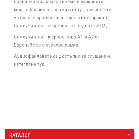
правилно и за кратко време в езиковото
многообразие от форми и структури, като ги
усвоява в сравнителен план с българските.
Самоучителят се предлага заедно със СД.
Самоучителят покрива ниво А1 и А2 от
Европейската езикова рамка.
Аудиофайловете са достъпни за слушане и
изтегляне
тук
:
КАТАЛОГ